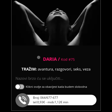
DARIA /
Kod #75
TRAŽIM:
avantura, razgovori, seks, veza
Nazovi brzo ću se uključiti...
Klikni ovdje za obavijest kada budem slobodna
Broj: 064/677-677
tel:0,93€ - mob:1,12€ min