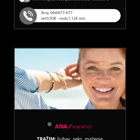
Broj: 064/677-677
tel:0,93€ - mob:1,12€ min
ANA /
Kod #101
TRAŽIM:
ljubav, seks, maženje