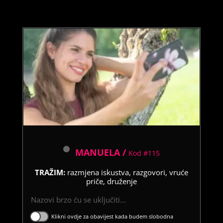
MANUELA /
Kod #115
TRAŽIM:
razmjena iskustva, razgovori, vruće
priče, druženje
Nazovi brzo ću se uključiti...
Klikni ovdje za obavijest kada budem slobodna