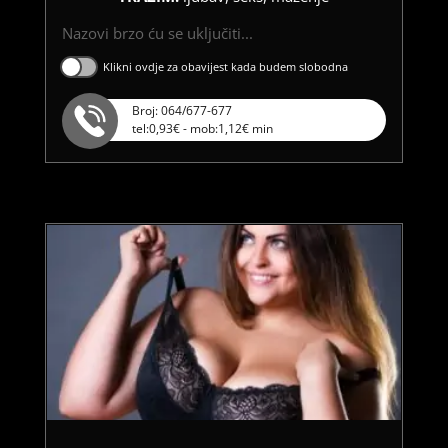
Nazovi brzo ću se uključiti...
Klikni ovdje za obavijest kada budem slobodna
Broj: 064/677-677
tel:0,93€ - mob:1,12€ min