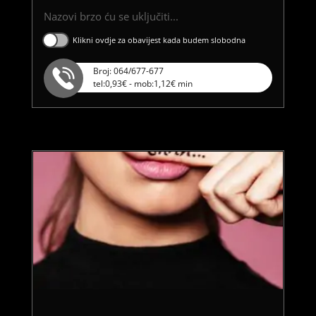
Nazovi brzo ću se uključiti...
Klikni ovdje za obavijest kada budem slobodna
Broj: 064/677-677
tel:0,93€ - mob:1,12€ min