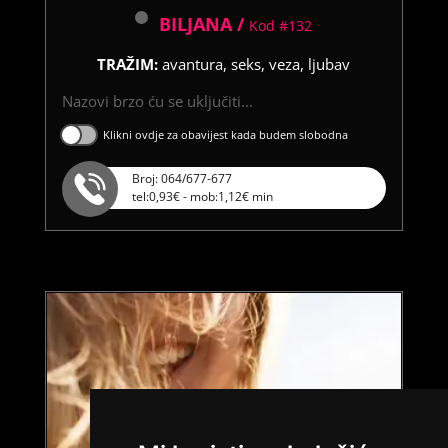
BILJANA /
Kod #132
TRAŽIM:
avantura, seks, veza, ljubav
Nazovi brzo ću se uključiti...
Klikni ovdje za obavijest kada budem slobodna
Broj: 064/677-677
tel:0,93€ - mob:1,12€ min