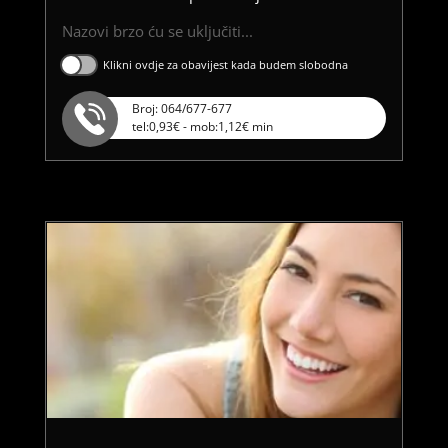
Nazovi brzo ću se uključiti...
Klikni ovdje za obavijest kada budem slobodna
Broj: 064/677-677
tel:0,93€ - mob:1,12€ min