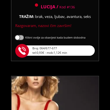
LUCIJA /
Kod #136
TRAŽIM:
brak, veza, ljubav, avantura, seks
Razgovaram, nazovi čim završim!
Klikni ovdje za obavijest kada budem slobodna
Broj: 064/677-677
tel:0,93€ - mob:1,12€ min