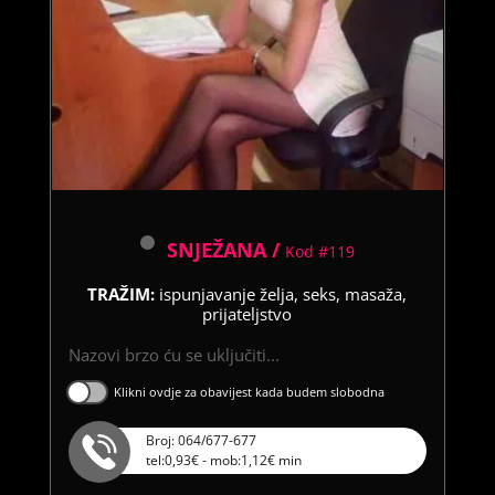
SNJEŽANA /
Kod #119
TRAŽIM:
ispunjavanje želja, seks, masaža,
prijateljstvo
Nazovi brzo ću se uključiti...
Klikni ovdje za obavijest kada budem slobodna
Broj: 064/677-677
tel:0,93€ - mob:1,12€ min