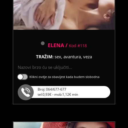
ELENA /
Kod #118
TRAŽIM:
sex, avantura, veza
Nazovi brzo ću se uključiti...
Klikni ovdje za obavijest kada budem slobodna
Broj: 064/677-677
tel:0,93€ - mob:1,12€ min