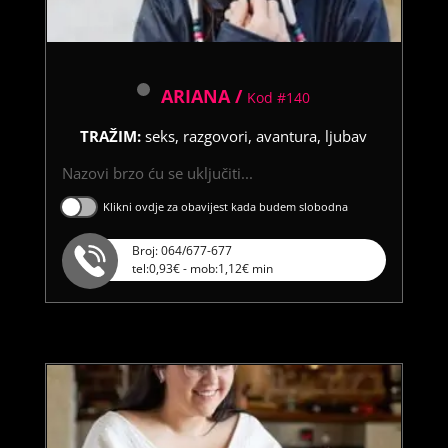
ARIANA /
Kod #140
TRAŽIM:
seks, razgovori, avantura, ljubav
Nazovi brzo ću se uključiti...
Klikni ovdje za obavijest kada budem slobodna
Broj: 064/677-677
tel:0,93€ - mob:1,12€ min