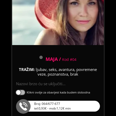
MAJA /
Kod #04
TRAŽIM:
ljubav, seks, avantura, povremene
veze, poznanstva, brak
Nazovi brzo ću se uključiti...
Klikni ovdje za obavijest kada budem slobodna
Broj: 064/677-677
tel:0,93€ - mob:1,12€ min