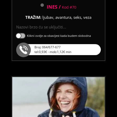
INES /
Kod #70
TRAŽIM:
ljubav, avantura, seks, veza
Nazovi brzo ću se uključiti...
Klikni ovdje za obavijest kada budem slobodna
Broj: 064/677-677
tel:0,93€ - mob:1,12€ min