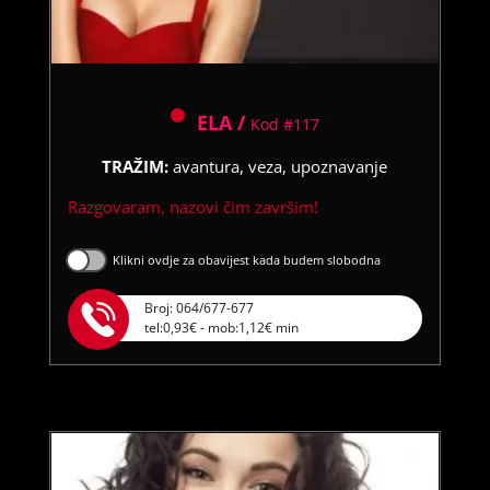
ELA /
Kod #117
TRAŽIM:
avantura, veza, upoznavanje
Razgovaram, nazovi čim završim!
Klikni ovdje za obavijest kada budem slobodna
Broj: 064/677-677
tel:0,93€ - mob:1,12€ min