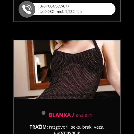
Broj: 064/677-677
tel:0,93€ - mob:1,12€ min
BLANKA /
Kod #21
TRAŽIM:
razgovori, seks, brak, veza,
upoznavanje