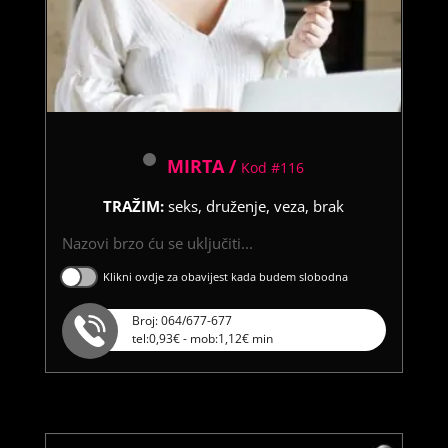
MIRTA /
Kod #116
TRAŽIM:
seks, druženje, veza, brak
Nazovi brzo ću se uključiti...
Klikni ovdje za obavijest kada budem slobodna
Broj: 064/677-677
tel:0,93€ - mob:1,12€ min