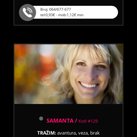
Broj: 064/677-677
tel:0,93€ - mob:1,12€ min
SAMANTA /
Kod #129
TRAŽIM:
avantura, veza, brak