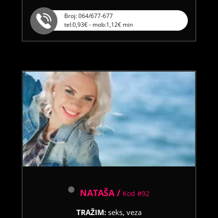
Broj: 064/677-677
tel:0,93€ - mob:1,12€ min
NATAŠA /
Kod #92
TRAŽIM:
seks, veza