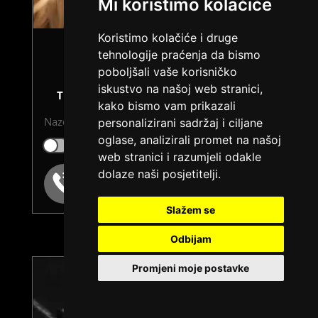
Mi koristimo kolačiće
Koristimo kolačiće i druge
tehnologije praćenja da bismo
LORENA /
Kod #109
poboljšali vaše korisničko
iskustvo na našoj web stranici,
TRAŽIM:
sex, fetiši, svinganje, istraživanje
kako bismo vam prikazali
Nazovi brzo ću se uključiti...
personalizirani sadržaj i ciljane
oglase, analizirali promet na našoj
Klikni ovdje za obavijest kada budem slobodna
web stranici i razumjeli odakle
dolaze naši posjetitelji.
Broj: 064/677-677
tel:0,93€ - mob:1,12€ min
Slažem se
Odbijam
Promjeni moje postavke