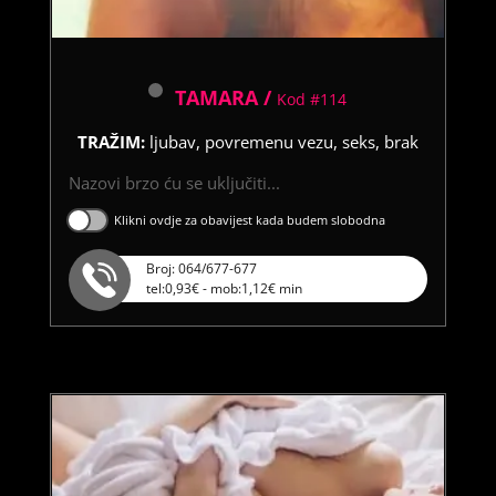
TAMARA /
Kod #114
TRAŽIM:
ljubav, povremenu vezu, seks, brak
Nazovi brzo ću se uključiti...
Klikni ovdje za obavijest kada budem slobodna
Broj: 064/677-677
tel:0,93€ - mob:1,12€ min