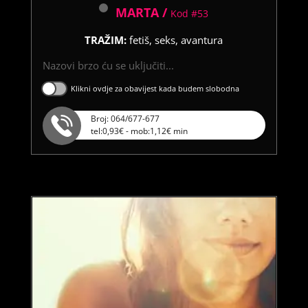
MARTA /
Kod #53
TRAŽIM:
fetiš, seks, avantura
Nazovi brzo ću se uključiti...
Klikni ovdje za obavijest kada budem slobodna
Broj: 064/677-677
tel:0,93€ - mob:1,12€ min