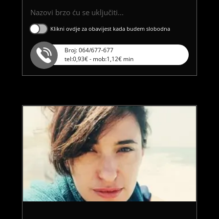
Nazovi brzo ću se uključiti...
Klikni ovdje za obavijest kada budem slobodna
Broj: 064/677-677
tel:0,93€ - mob:1,12€ min