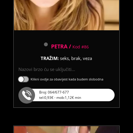
PETRA /
Kod #86
TRAŽIM:
seks, brak, veza
Nazovi brzo ću se uključiti...
Klikni ovdje za obavijest kada budem slobodna
Broj: 064/677-677
tel:0,93€ - mob:1,12€ min