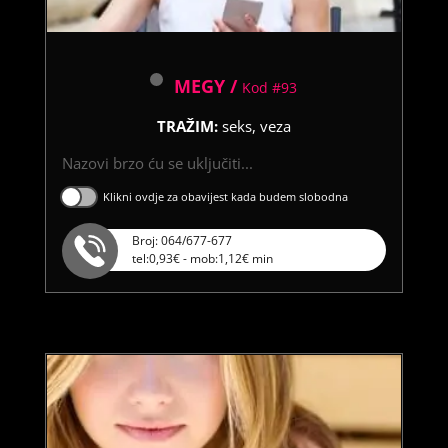
MEGY /
Kod #93
TRAŽIM:
seks, veza
Nazovi brzo ću se uključiti...
Klikni ovdje za obavijest kada budem slobodna
Broj: 064/677-677
tel:0,93€ - mob:1,12€ min