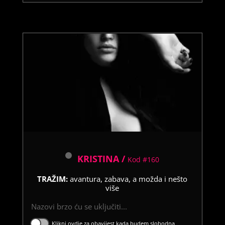
KRISTINA /
Kod #160
TRAŽIM:
avantura, zabava, a možda i nešto
više
Nazovi brzo ću se uključiti...
Klikni ovdje za obavijest kada budem slobodna