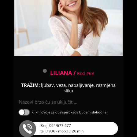
LILIANA /
Kod #69
TRAŽIM:
ljubav, veza, napaljivanje, razmjena
slika
Nazovi brzo ću se uključiti...
Klikni ovdje za obavijest kada budem slobodna
Broj: 064/677-677
tel:0,93€ - mob:1,12€ min