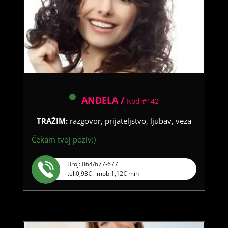
ANĐELA /
Kod #142
TRAŽIM:
razgovor, prijateljstvo, ljubav, veza
Čekam tvoj poziv:)
Broj: 064/677-677
tel:0,93€ - mob:1,12€ min