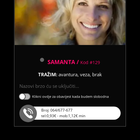
SAMANTA /
Kod #129
TRAŽIM:
avantura, veza, brak
Nazovi brzo ću se uključiti...
Klikni ovdje za obavijest kada budem slobodna
Broj: 064/677-677
tel:0,93€ - mob:1,12€ min