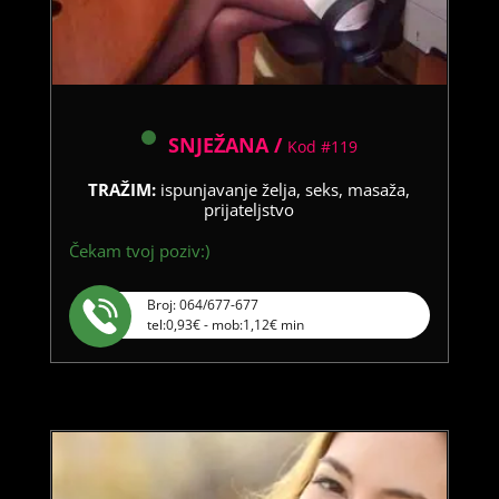
SNJEŽANA /
Kod #119
TRAŽIM:
ispunjavanje želja, seks, masaža,
prijateljstvo
Čekam tvoj poziv:)
Broj: 064/677-677
tel:0,93€ - mob:1,12€ min