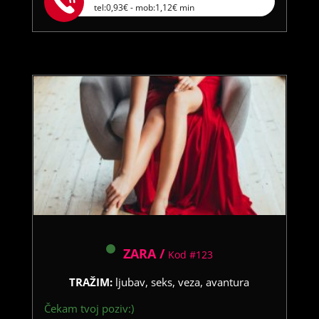
tel:0,93€ - mob:1,12€ min
ZARA /
Kod #123
TRAŽIM:
ljubav, seks, veza, avantura
Čekam tvoj poziv:)