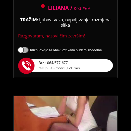
LILIANA /
Kod #69
TRAŽIM:
ljubav, veza, napaljivanje, razmjena
slika
Razgovaram, nazovi čim završim!
Klikni ovdje za obavijest kada budem slobodna
Broj: 064/677-677
tel:0,93€ - mob:1,12€ min