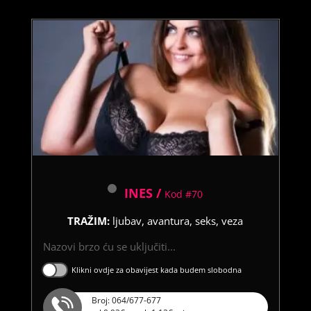
INES /
Kod #70
TRAŽIM:
ljubav, avantura, seks, veza
Nazovi brzo ću se uključiti...
Klikni ovdje za obavijest kada budem slobodna
Broj: 064/677-677