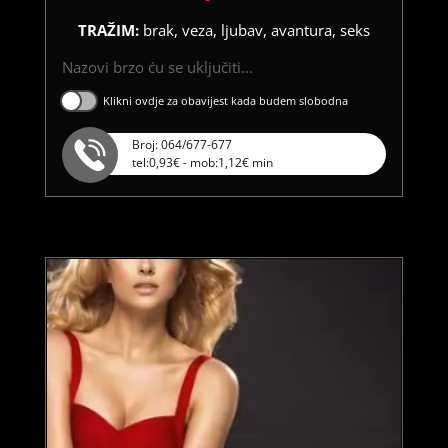
TRAŽIM:
brak, veza, ljubav, avantura, seks
Nazovi brzo ću se uključiti...
Klikni ovdje za obavijest kada budem slobodna
Broj: 064/677-677
tel:0,93€ - mob:1,12€ min