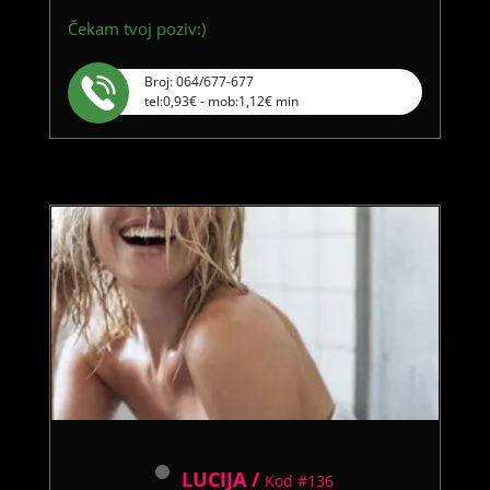
Čekam tvoj poziv:)
Broj: 064/677-677
tel:0,93€ - mob:1,12€ min
LUCIJA /
Kod #136