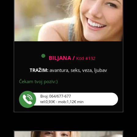
BILJANA /
Kod #132
TRAŽIM:
avantura, seks, veza, ljubav
Čekam tvoj poziv:)
Broj: 064/677-677
tel:0,93€ - mob:1,12€ min