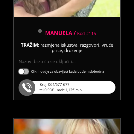
MANUELA /
Kod #115
TRAŽIM:
razmjena iskustva, razgovori, vruće
priče, druženje
Nazovi brzo ću se uključiti...
Klikni ovdje za obavijest kada budem slobodna
Broj: 064/677-677
tel:0,93€ - mob:1,12€ min