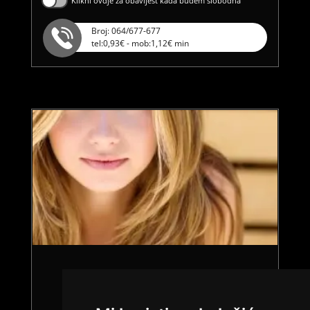
Klikni ovdje za obavijest kada budem slobodna
Broj: 064/677-677
tel:0,93€ - mob:1,12€ min
PETRA /
Kod #86
TRAŽIM:
seks, brak, veza