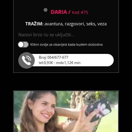
DARIA /
Kod #75
TRAŽIM:
avantura, razgovori, seks, veza
Nazovi brzo ću se uključiti...
Klikni ovdje za obavijest kada budem slobodna
Broj: 064/677-677
tel:0,93€ - mob:1,12€ min