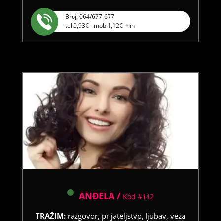
Broj: 064/677-677
tel:0,93€ - mob:1,12€ min
ANĐELA /
Kod #142
TRAŽIM:
razgovor, prijateljstvo, ljubav, veza