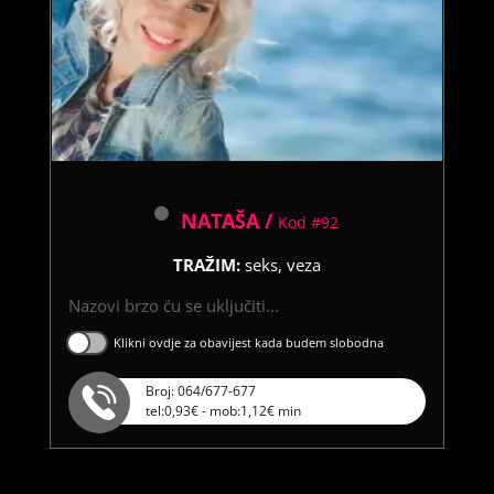
NATAŠA /
Kod #92
TRAŽIM:
seks, veza
Nazovi brzo ću se uključiti...
Klikni ovdje za obavijest kada budem slobodna
Broj: 064/677-677
tel:0,93€ - mob:1,12€ min