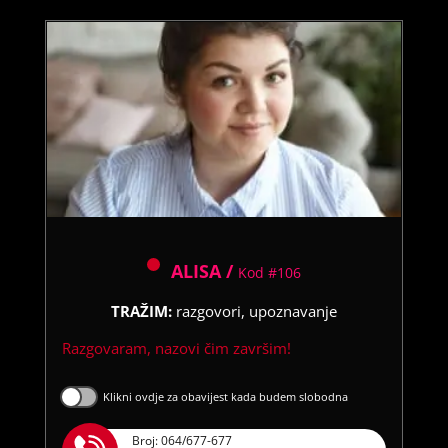
ALISA /
Kod #106
TRAŽIM:
razgovori, upoznavanje
Razgovaram, nazovi čim završim!
Klikni ovdje za obavijest kada budem slobodna
Broj: 064/677-677