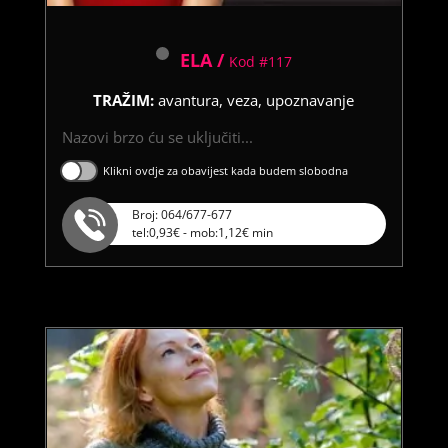
ELA /
Kod #117
TRAŽIM:
avantura, veza, upoznavanje
Nazovi brzo ću se uključiti...
Klikni ovdje za obavijest kada budem slobodna
Broj: 064/677-677
tel:0,93€ - mob:1,12€ min