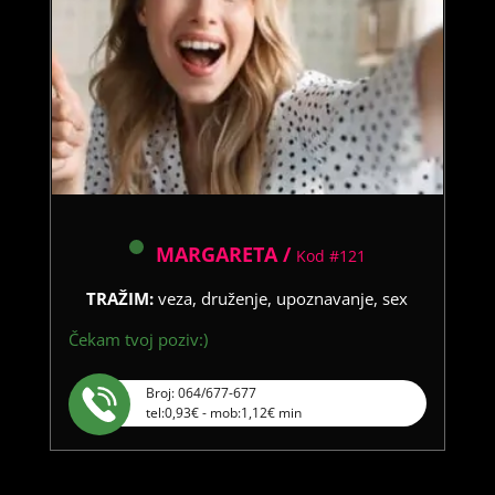
MARGARETA /
Kod #121
TRAŽIM:
veza, druženje, upoznavanje, sex
Čekam tvoj poziv:)
Broj: 064/677-677
tel:0,93€ - mob:1,12€ min