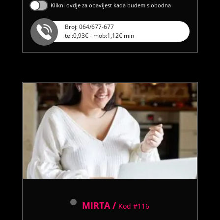
Klikni ovdje za obavijest kada budem slobodna
Broj: 064/677-677
tel:0,93€ - mob:1,12€ min
MIRTA /
Kod #116