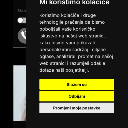
Mi koristimo kolačiće
Nazovi brzo ću se uključiti...
Koristimo kolačiće i druge
Klikni ovdje za obavijest kada budem slobodna
tehnologije praćenja da bismo
poboljšali vaše korisničko
Broj: 064/677-677
iskustvo na našoj web stranici,
tel:0,93€ - mob:1,12€ min
kako bismo vam prikazali
personalizirani sadržaj i ciljane
oglase, analizirali promet na našoj
web stranici i razumjeli odakle
dolaze naši posjetitelji.
Slažem se
Odbijam
Promjeni moje postavke