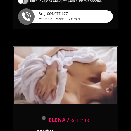
Klikni ovdje za obavijest kada budem slobodna
Broj: 064/677-677
tel:0,93€ - mob:1,12€ min
ELENA /
Kod #118