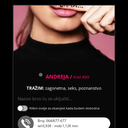
ANDREJA /
Kod #89
TRAŽIM:
zagonetna, seks, poznanstvo
Nazovi brzo ću se uključiti...
Klikni ovdje za obavijest kada budem slobodna
Broj: 064/677-677
tel:0,93€ - mob:1,12€ min