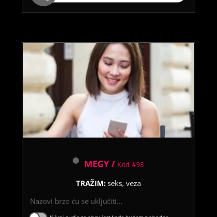
MEGY /
Kod #93
TRAŽIM:
seks, veza
Nazovi brzo ću se uključiti...