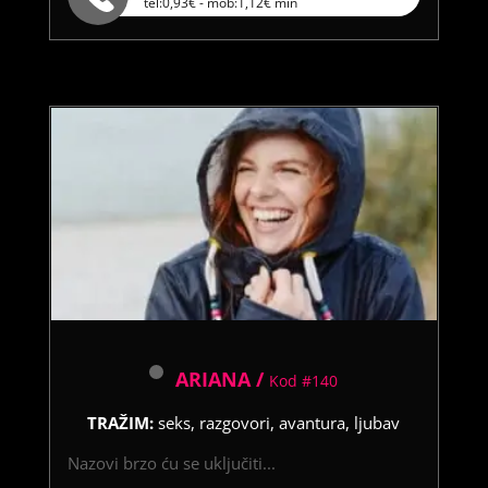
tel:0,93€ - mob:1,12€ min
ARIANA /
Kod #140
TRAŽIM:
seks, razgovori, avantura, ljubav
Nazovi brzo ću se uključiti...