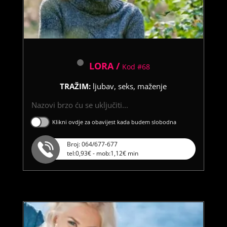
LORA /
Kod #68
TRAŽIM:
ljubav, seks, maženje
Nazovi brzo ću se uključiti...
Klikni ovdje za obavijest kada budem slobodna
Broj: 064/677-677
tel:0,93€ - mob:1,12€ min