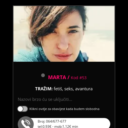
MARTA /
Kod #53
TRAŽIM:
fetiš, seks, avantura
Nazovi brzo ću se uključiti...
Klikni ovdje za obavijest kada budem slobodna
Broj: 064/677-677
tel:0,93€ - mob:1,12€ min