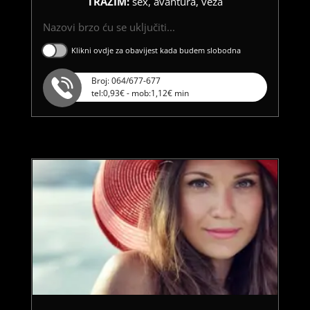
TRAŽIM:
sex, avantura, veza
Nazovi brzo ću se uključiti...
Klikni ovdje za obavijest kada budem slobodna
Broj: 064/677-677
tel:0,93€ - mob:1,12€ min