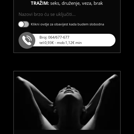
TRAŽIM:
seks, druženje, veza, brak
Nazovi brzo ću se uključiti...
Klikni ovdje za obavijest kada budem slobodna
Broj: 064/677-677
tel:0,93€ - mob:1,12€ min