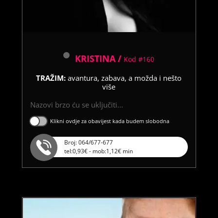
KRISTINA /
Kod #160
TRAŽIM:
avantura, zabava, a možda i nešto
više
Nazovi brzo ću se uključiti...
Klikni ovdje za obavijest kada budem slobodna
Broj: 064/677-677
tel:0,93€ - mob:1,12€ min