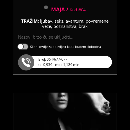
MAJA /
Kod #04
TRAŽIM:
ljubav, seks, avantura, povremene
veze, poznanstva, brak
Nazovi brzo ću se uključiti...
Klikni ovdje za obavijest kada budem slobodna
Broj: 064/677-677
tel:0,93€ - mob:1,12€ min