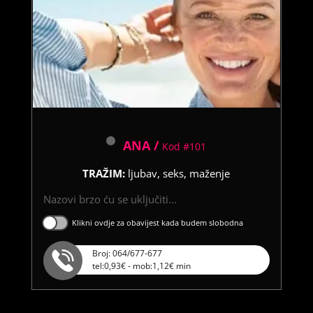
ANA /
Kod #101
TRAŽIM:
ljubav, seks, maženje
Nazovi brzo ću se uključiti...
Klikni ovdje za obavijest kada budem slobodna
Broj: 064/677-677
tel:0,93€ - mob:1,12€ min