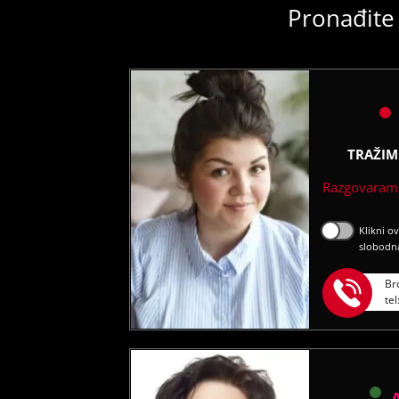
Pronađite 
TRAŽIM
Razgovaram,
Klikni o
slobodn
Br
te