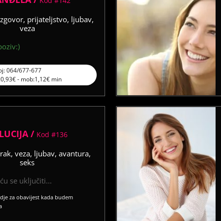
Kod #142
zgovor, prijateljstvo, ljubav,
veza
oziv:)
oj: 064/677-677
l:0,93€ - mob:1,12€ min
LUCIJA /
Kod #136
rak, veza, ljubav, avantura,
seks
u se uključiti...
vdje za obavijest kada budem
a