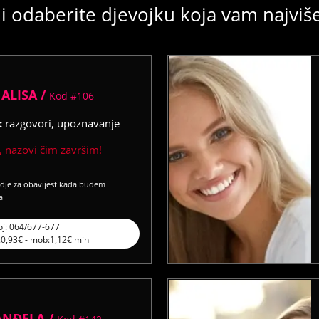
i odaberite djevojku koja vam najvi
ALISA /
Kod #106
:
razgovori, upoznavanje
 nazovi čim završim!
vdje za obavijest kada budem
a
oj: 064/677-677
l:0,93€ - mob:1,12€ min
ANĐELA /