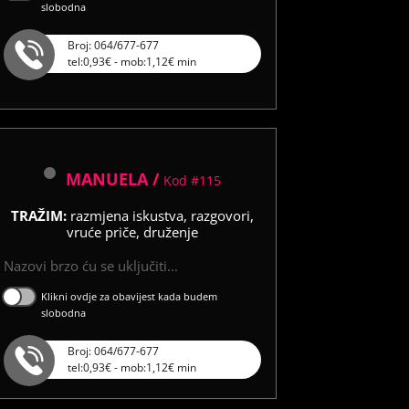
slobodna
Broj: 064/677-677
tel:0,93€ - mob:1,12€ min
MANUELA /
Kod #115
TRAŽIM:
razmjena iskustva, razgovori,
vruće priče, druženje
Nazovi brzo ću se uključiti...
Klikni ovdje za obavijest kada budem
slobodna
Broj: 064/677-677
tel:0,93€ - mob:1,12€ min