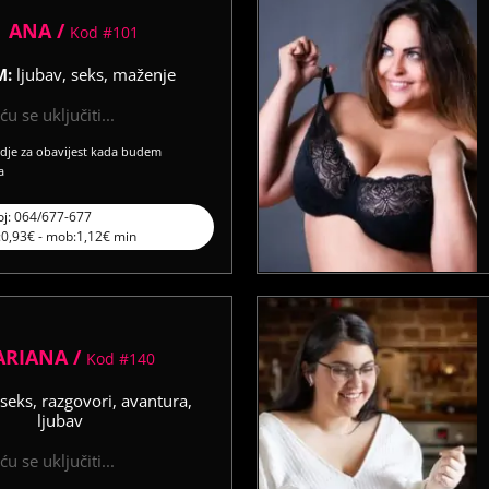
ANA /
Kod #101
M:
ljubav, seks, maženje
u se uključiti...
vdje za obavijest kada budem
a
oj: 064/677-677
l:0,93€ - mob:1,12€ min
ARIANA /
Kod #140
seks, razgovori, avantura,
ljubav
u se uključiti...