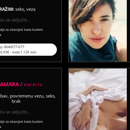
RAŽIM:
seks, veza
u se uključiti...
vdje za obavijest kada budem
a
oj: 064/677-677
l:0,93€ - mob:1,12€ min
TAMARA /
Kod #114
ubav, povremenu vezu, seks,
brak
u se uključiti...
vdje za obavijest kada budem
a