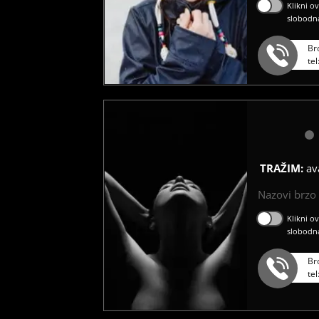
Klikni o
slobodn
Br
te
TRAŽIM:
av
Nazovi brzo ć
Klikni o
slobodn
Br
te