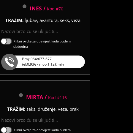
INES /
Kod #70
TRAŽIM:
ljubav, avantura, seks, veza
Nazovi brzo ću se uključiti...
Klikni ovdje za obavijest kada budem
slobodna
Broj: 064/677-677
tel:0,93€ - mob:1,12€ min
MIRTA /
Kod #116
TRAŽIM:
seks, druženje, veza, brak
Nazovi brzo ću se uključiti...
Klikni ovdje za obavijest kada budem