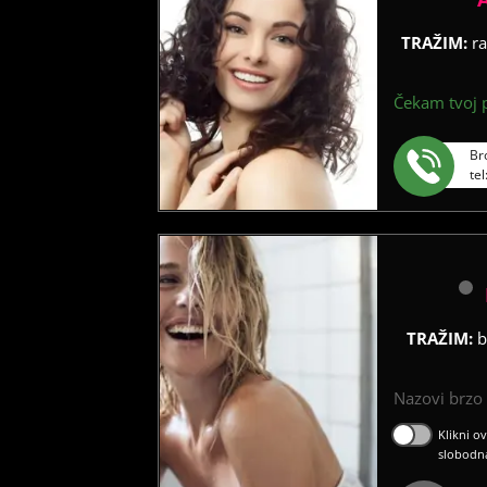
TRAŽIM:
ra
Čekam tvoj p
Br
te
TRAŽIM:
b
Nazovi brzo ć
Klikni o
slobodn