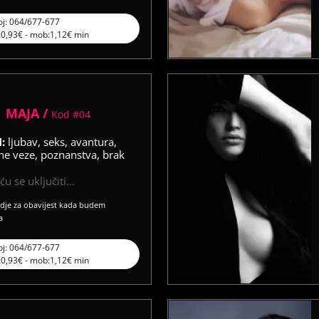
oj: 064/677-677
l:0,93€ - mob:1,12€ min
MAJA /
Kod #04
M:
ljubav, seks, avantura,
e veze, poznanstva, brak
u se uključiti...
vdje za obavijest kada budem
a
oj: 064/677-677
l:0,93€ - mob:1,12€ min