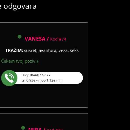
še odgovara
VANESA /
Kod #74
TRAŽIM:
susret, avantura, veza, seks
Čekam tvoj poziv:)
Broj: 064/677-677
tel:0,93€ - mob:1,12€ min
MIRA /