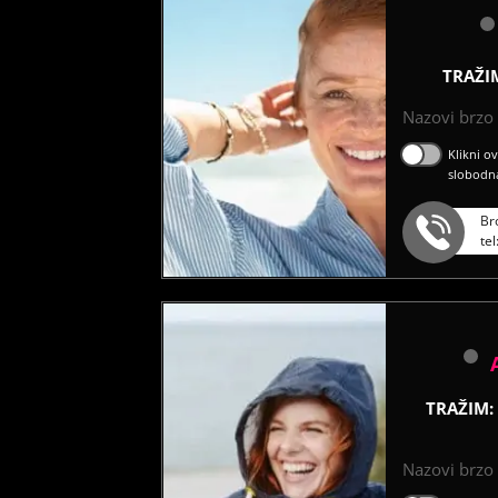
TRAŽI
Nazovi brzo ć
Klikni o
slobodn
Br
te
TRAŽIM:
Nazovi brzo ć