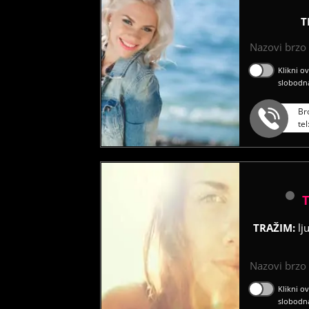
T
Nazovi brzo ć
Klikni o
slobodn
Br
te
TRAŽIM:
lj
Nazovi brzo ć
Klikni o
slobodn