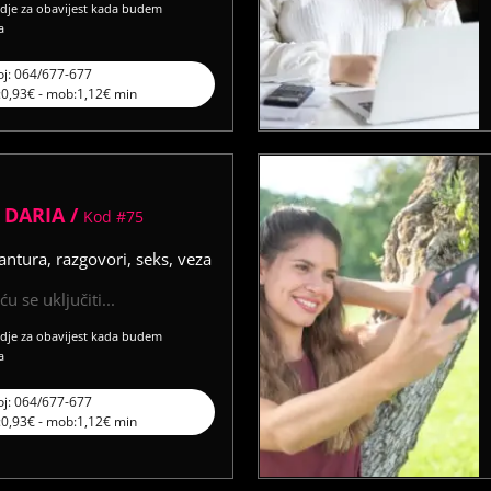
vdje za obavijest kada budem
a
oj: 064/677-677
l:0,93€ - mob:1,12€ min
DARIA /
Kod #75
antura, razgovori, seks, veza
u se uključiti...
vdje za obavijest kada budem
a
oj: 064/677-677
l:0,93€ - mob:1,12€ min