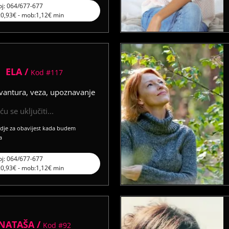
oj: 064/677-677
l:0,93€ - mob:1,12€ min
ELA /
Kod #117
vantura, veza, upoznavanje
u se uključiti...
vdje za obavijest kada budem
a
oj: 064/677-677
l:0,93€ - mob:1,12€ min
NATAŠA /
Kod #92