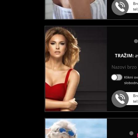
Br
te
TRAŽIM:
a
Nazovi brzo ć
Klikni o
slobodn
Br
te