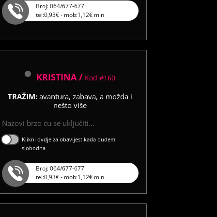
Broj: 064/677-677
tel:0,93€ - mob:1,12€ min
KRISTINA /
Kod #160
TRAŽIM:
avantura, zabava, a možda i
nešto više
Nazovi brzo ću se uključiti...
Klikni ovdje za obavijest kada budem
slobodna
Broj: 064/677-677
tel:0,93€ - mob:1,12€ min