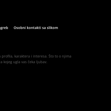
agreb
Osobni kontakti sa slikom
profila, karaktera i interesa. Što to o njima
iza kojeg ugla vas čeka ljubav.