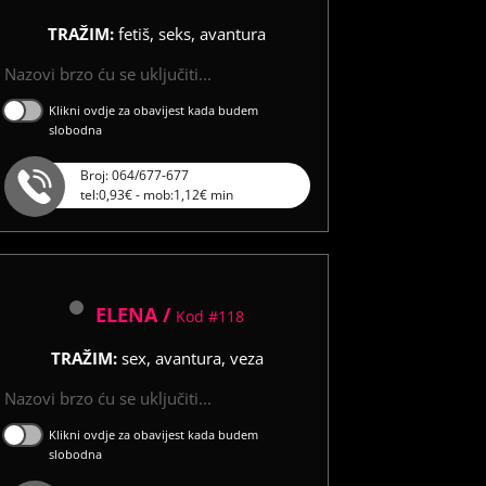
TRAŽIM:
fetiš, seks, avantura
Nazovi brzo ću se uključiti...
Klikni ovdje za obavijest kada budem
slobodna
Broj: 064/677-677
tel:0,93€ - mob:1,12€ min
ELENA /
Kod #118
TRAŽIM:
sex, avantura, veza
Nazovi brzo ću se uključiti...
Klikni ovdje za obavijest kada budem
slobodna