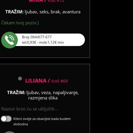
Kod #72
TRAŽIM:
ljubav, seks, brak, avantura
Čekam tvoj poziv:)
Broj: 064/677-677
tel:0,93€ - mob:1,12€ min
LILIANA /
Kod #69
TRAŽIM:
ljubav, veza, napaljivanje,
razmjena slika
Nazovi brzo ću se uključiti...
Klikni ovdje za obavijest kada budem
slobodna