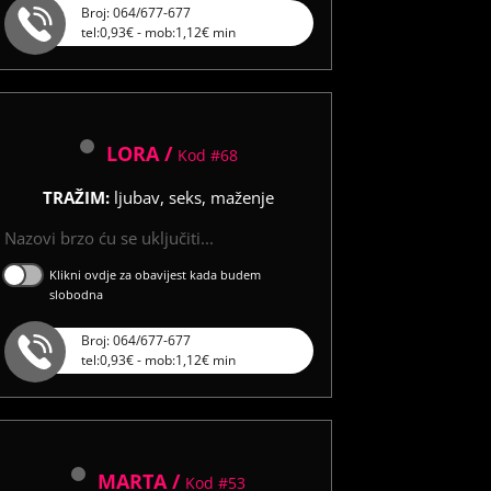
Broj: 064/677-677
tel:0,93€ - mob:1,12€ min
LORA /
Kod #68
TRAŽIM:
ljubav, seks, maženje
Nazovi brzo ću se uključiti...
Klikni ovdje za obavijest kada budem
slobodna
Broj: 064/677-677
tel:0,93€ - mob:1,12€ min
MARTA /
Kod #53