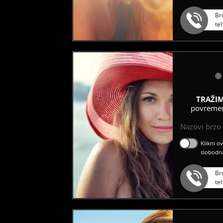
Br
te
TRAŽI
povremen
Nazovi brzo ć
Klikni o
slobodn
Br
te