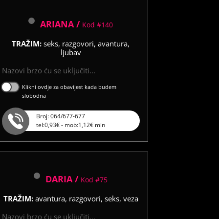
ARIANA /
Kod #140
TRAŽIM:
seks, razgovori, avantura,
ljubav
Nazovi brzo ću se uključiti...
Klikni ovdje za obavijest kada budem
slobodna
Broj: 064/677-677
tel:0,93€ - mob:1,12€ min
DARIA /
Kod #75
TRAŽIM:
avantura, razgovori, seks, veza
Nazovi brzo ću se uključiti...