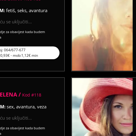
IM:
fetiš, seks, avantura
u se uključiti...
vdje za obavijest kada budem
a
oj: 064/677-677
l:0,93€ - mob:1,12€ min
ELENA /
Kod #118
IM:
sex, avantura, veza
u se uključiti...
vdje za obavijest kada budem
a