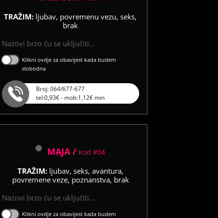
TRAŽIM:
ljubav, povremenu vezu, seks,
brak
Nazovi brzo ću se uključiti...
Klikni ovdje za obavijest kada budem
slobodna
Broj: 064/677-677
tel:0,93€ - mob:1,12€ min
MAJA /
Kod #04
TRAŽIM:
ljubav, seks, avantura,
povremene veze, poznanstva, brak
Nazovi brzo ću se uključiti...
Klikni ovdje za obavijest kada budem