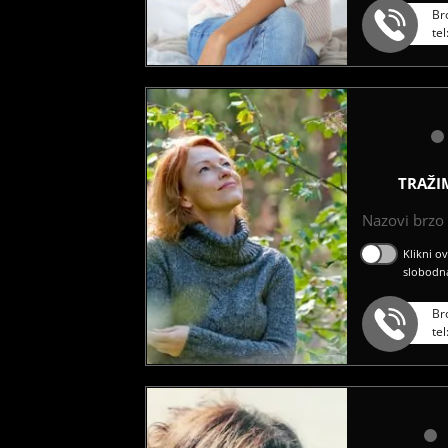
Br
te
TRAŽI
Nazovi brzo ć
Klikni o
slobodn
Br
te