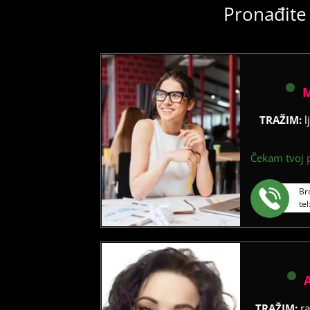
Pronađite 
TRAŽIM:
l
Čekam tvoj p
Br
te
TRAŽIM:
ra