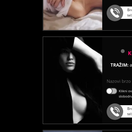
Br
te
K
TRAŽIM:
a
Nazovi brzo ć
Klikni o
slobodn
Br
te