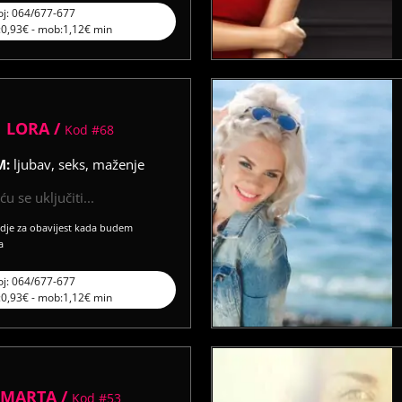
oj: 064/677-677
l:0,93€ - mob:1,12€ min
LORA /
Kod #68
M:
ljubav, seks, maženje
u se uključiti...
vdje za obavijest kada budem
a
oj: 064/677-677
l:0,93€ - mob:1,12€ min
MARTA /
Kod #53