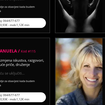
vdje za obavijest kada budem
a
oj: 064/677-677
l:0,93€ - mob:1,12€ min
ANUELA /
Kod #115
azmjena iskustva, razgovori,
uće priče, druženje
u se uključiti...
vdje za obavijest kada budem
a
oj: 064/677-677
l:0,93€ - mob:1,12€ min