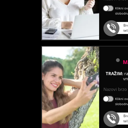
Klikni o
slobodn
Br
te
M
TRAŽIM:
r
vr
Nazovi brzo ć
Klikni o
slobodn
Br
te