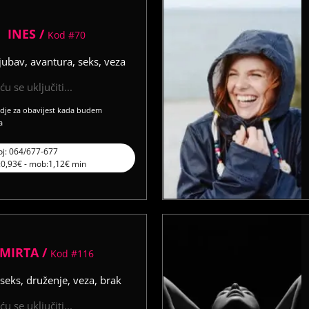
INES /
Kod #70
ljubav, avantura, seks, veza
u se uključiti...
vdje za obavijest kada budem
a
oj: 064/677-677
l:0,93€ - mob:1,12€ min
MIRTA /
Kod #116
seks, druženje, veza, brak
u se uključiti...