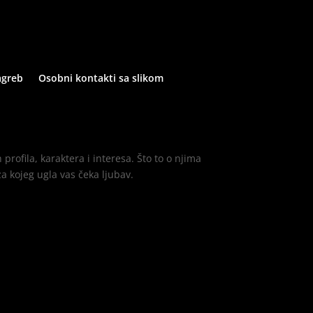
agreb
Osobni kontakti sa slikom
profila, karaktera i interesa. Što to o njima
iza kojeg ugla vas čeka ljubav.