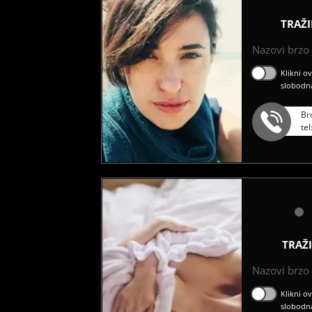
TRAŽ
Nazovi brzo ć
Klikni o
slobodn
Br
te
TRAŽ
Nazovi brzo ć
Klikni o
slobodn