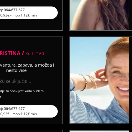
oj: 064/677-677
l:0,93€ - mob:1,12€ min
RISTINA /
Kod #160
vantura, zabava, a možda i
nešto više
u se uključiti...
vdje za obavijest kada budem
a
oj: 064/677-677
l:0,93€ - mob:1,12€ min