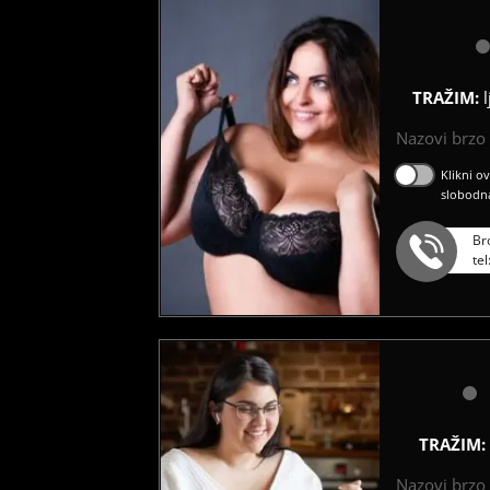
TRAŽIM:
Nazovi brzo ć
Klikni o
slobodn
Br
te
TRAŽIM:
Nazovi brzo ć