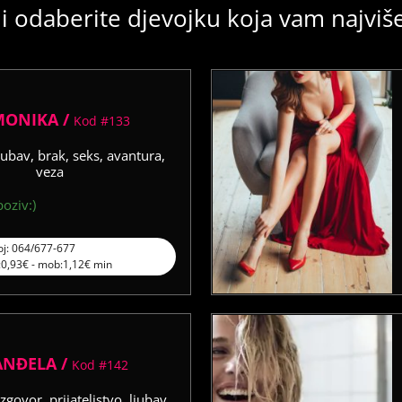
i odaberite djevojku koja vam najvi
MONIKA /
Kod #133
jubav, brak, seks, avantura,
veza
oziv:)
oj: 064/677-677
l:0,93€ - mob:1,12€ min
ANĐELA /
Kod #142
zgovor, prijateljstvo, ljubav,