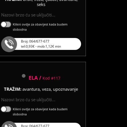
seks
Nazovi brzo ću se uključiti...
Klikni ovdje za obavijest kada budem
slobodna
Broj: 064/677-677
tel:0,93€ - mob:1,12€ min
ELA /
Kod #117
TRAŽIM:
avantura, veza, upoznavanje
Nazovi brzo ću se uključiti...
Klikni ovdje za obavijest kada budem
slobodna
Broj: 064/677-677