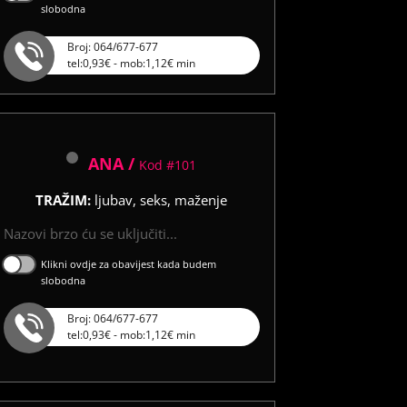
slobodna
Broj: 064/677-677
tel:0,93€ - mob:1,12€ min
ANA /
Kod #101
TRAŽIM:
ljubav, seks, maženje
Nazovi brzo ću se uključiti...
Klikni ovdje za obavijest kada budem
slobodna
Broj: 064/677-677
tel:0,93€ - mob:1,12€ min