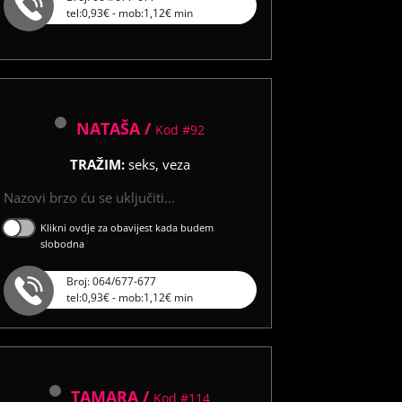
tel:0,93€ - mob:1,12€ min
NATAŠA /
Kod #92
TRAŽIM:
seks, veza
Nazovi brzo ću se uključiti...
Klikni ovdje za obavijest kada budem
slobodna
Broj: 064/677-677
tel:0,93€ - mob:1,12€ min
TAMARA /
Kod #114