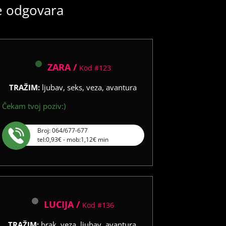
še odgovara
ZARA /
Kod #123
TRAŽIM:
ljubav, seks, veza, avantura
Čekam tvoj poziv:)
Broj: 064/677-677
tel:0,93€ - mob:1,12€ min
LUCIJA /
Kod #136
TRAŽIM:
brak, veza, ljubav, avantura,