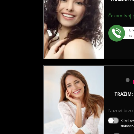
Čekam tvoj p
Br
te
TRAŽIM:
Nazovi brzo ć
Klikni o
slobodn