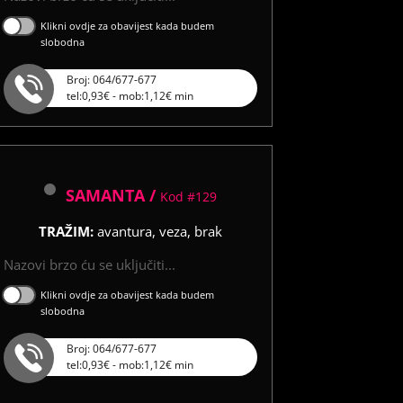
Klikni ovdje za obavijest kada budem
slobodna
Broj: 064/677-677
tel:0,93€ - mob:1,12€ min
SAMANTA /
Kod #129
TRAŽIM:
avantura, veza, brak
Nazovi brzo ću se uključiti...
Klikni ovdje za obavijest kada budem
slobodna
Broj: 064/677-677
tel:0,93€ - mob:1,12€ min